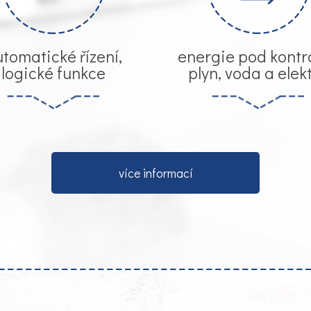
tomatické řízení,
energie pod kontr
logické funkce
plyn, voda a elek
více informací