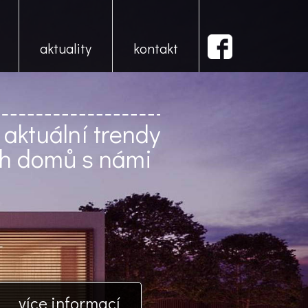
aktuality
kontakt
 aktuální trendy
ch domů s námi
více informací