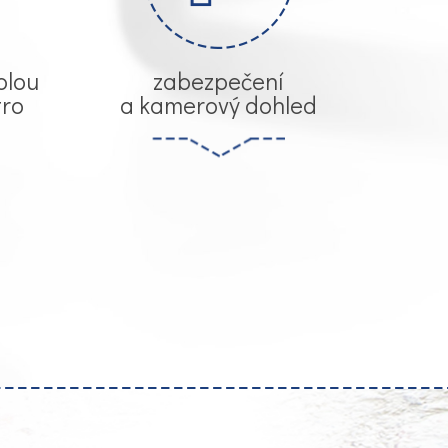
olou
zabezpečení
tro
a kamerový dohled