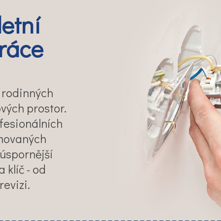
etní
práce
 rodinných
vých prostor.
fesionálních
omovaných
úspornější
klíč - od
revizi.