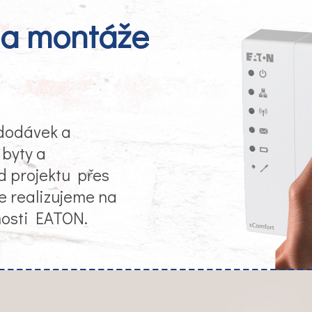
na montáže
 dodávek a
 byty a
d projektu přes
še realizujeme na
nosti EATON.