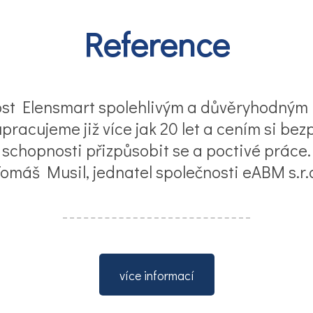
Reference
ost Elensmart spolehlivým a důvěryhodným 
upracujeme již více jak 20 let a cením si b
schopnosti přizpůsobit se a poctivé práce.
omáš Musil, jednatel společnosti eABM s.r.
více informací