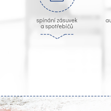
spínání zásuvek
au
a spotřebičů