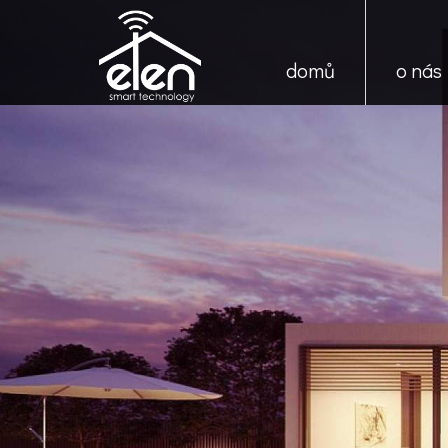
domů
o nás