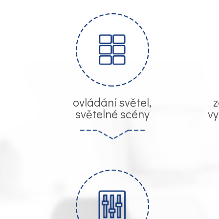
ovládání světel,
z
světelné scény
vy
Automatické řízení žaluzií s náklapěním
lamel. Řízení dle venkovní intenzity nebo
teploty. Nechybí astrohodiny a časovače
pro ovládání. Ochrana venkovních žaluzií
při větru a dešti